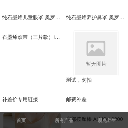
纯石墨烯儿童眼罩-奥罗拉 ET-7562
纯石墨烯养护鼻罩-奥罗拉 ET-0835
石墨烯颈带（三片款）IH-0667
测试，勿拍
补差价专用链接
邮费补差
肩部按摩棒 AX-KXL3200
首页
所有产品
朋克养生