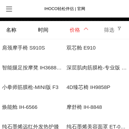
IHOCO轻松伴侣 | 官网
名称
时间
价格
筛选
肩颈摩手椅 S910S
双芯舱 E910
智能腿足按摩凳 IH3688/IH-3688p
深层肌肉筋膜枪-专业版 IH0466
小拳师筋膜枪-MINI版 F3
4D臻芯椅 IH9858P
焕能舱 IH-6566
摩舒椅 IH-8848
纯石墨烯远红外发热护膝
纯石墨烯美容面罩 ET-0166